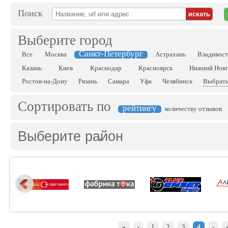
Поиск
Выберите город
Санкт-Петербург
Все
Москва
Астрахань
Владивос
Казань
Киев
Краснодар
Красноярск
Нижний Нов
Ростов-на-Дону
Рязань
Самара
Уфа
Челябинск
Выбрать
Сортировать по
рейтингу
количеству отзывов
Выберите район
«
‹
1
2
3
4
›