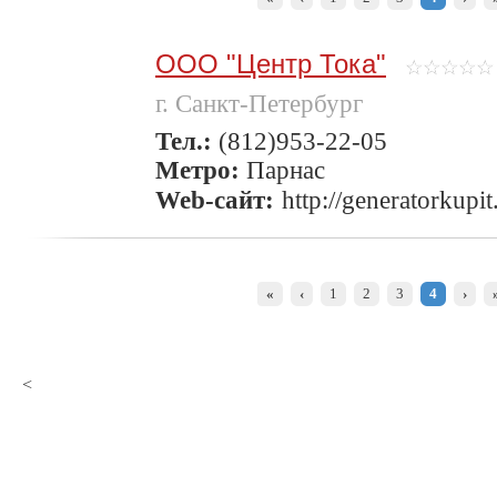
ООО "Центр Тока"
г. Санкт-Петербург
Тел.:
(812)953-22-05
Метро:
Парнас
Web-сайт:
http://generatorkupit
«
‹
1
2
3
4
›
<