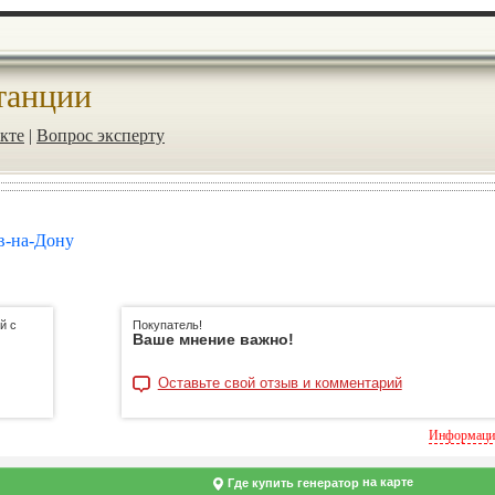
танции
кте
|
Вопрос эксперту
в-на-Дону
й с
Покупатель!
Ваше мнение важно!
Оставьте свой отзыв и комментарий
Информация
на карте
Где купить генератор