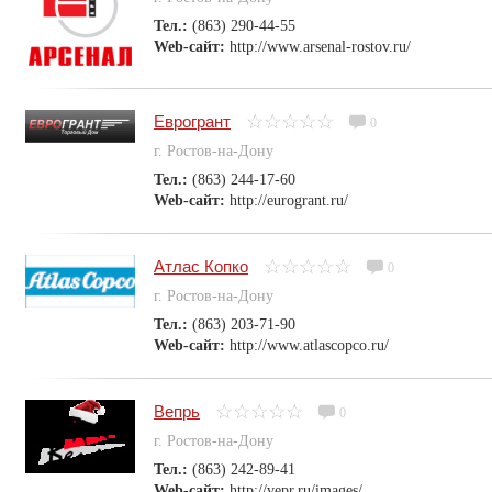
Тел.:
(863) 290-44-55
Web-сайт:
http://www.arsenal-rostov.ru/
Еврогрант
0
г. Ростов-на-Дону
Тел.:
(863) 244-17-60
Web-сайт:
http://eurogrant.ru/
Атлас Копко
0
г. Ростов-на-Дону
Тел.:
(863) 203-71-90
Web-сайт:
http://www.atlascopco.ru/
Вепрь
0
г. Ростов-на-Дону
Тел.:
(863) 242-89-41
Web-сайт:
http://vepr.ru/images/