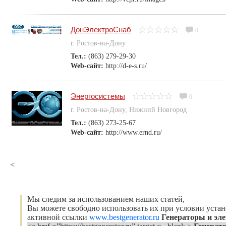
ДонЭлектроСнаб
0
г. Ростов-на-Дону
Тел.:
(863) 279-29-30
Web-сайт:
http://d-e-s.ru/
Энергосистемы
0
г. Ростов-на-Дону, Нижний Новгород
Тел.:
(863) 273-25-67
Web-сайт:
http://www.ernd.ru/
<
Мы следим за использованием наших статей,
Вы можете свободно использовать их при условии уста
активной ссылки
www.bestgenerator.ru
Генераторы и эл