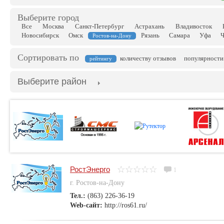
Выберите город
Все
Москва
Санкт-Петербург
Астрахань
Владивосток
Новосибирск
Омск
Рязань
Самара
Уфа
Ч
Ростов-на-Дону
Сортировать по
количеству отзывов
популярности
рейтингу
Выберите район
РостЭнерго
1
г. Ростов-на-Дону
Тел.:
(863) 226-36-19
Web-сайт:
http://ros61.ru/