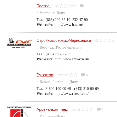
Бастион
0
г. Ростов-на-Дону
Тел.:
(863) 299-32-10, 232-47-90
Web-сайт:
http://www.bast.ru/
Строймашсервис-Черноземье
г. Воронеж, Ростов-на-Дону
Тел.:
(473) 239-86-53
Web-сайт:
http://www.sms-vrn.ru/
Рутектор
0
г. Казань, Ростов-на-Дону
Тел.:
8-800-100-00-69 , (843) 210-00-69
Web-сайт:
http://www.rutector.ru/
Арсеналкомплект
0
г. Ростов-на-Дону