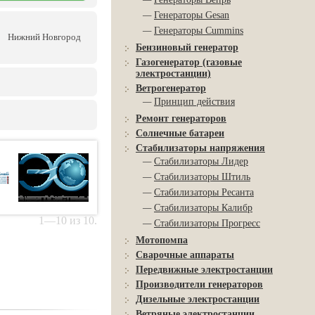
—
Генераторы Gesan
—
Генераторы Cummins
Нижний Новгород
Бензиновый генератор
Газогенератор (газовые
электростанции)
Ветрогенератор
—
Принцип действия
Ремонт генераторов
Солнечные батареи
Стабилизаторы напряжения
—
Стабилизаторы Лидер
—
Стабилизаторы Штиль
—
Стабилизаторы Ресанта
—
Стабилизаторы Калибр
1—10 из 10.
—
Стабилизаторы Прогресс
Мотопомпа
Сварочные аппараты
Передвижные электростанции
Производители генераторов
Дизельные электростанции
Ветряные электростанции