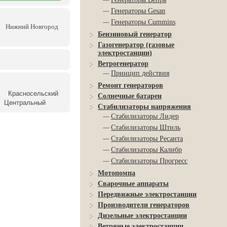
—
Генераторы Gesan
—
Генераторы Cummins
Нижний Новгород
Бензиновый генератор
Газогенератор (газовые
электростанции)
Ветрогенератор
—
Принцип действия
Ремонт генераторов
Красносельский
Солнечные батареи
Центральный
Стабилизаторы напряжения
—
Стабилизаторы Лидер
—
Стабилизаторы Штиль
—
Стабилизаторы Ресанта
—
Стабилизаторы Калибр
—
Стабилизаторы Прогресс
Мотопомпа
Сварочные аппараты
Передвижные электростанции
Производители генераторов
Дизельные электростанции
Ветряные электростанции