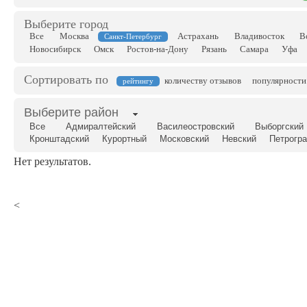
Выберите город
Все
Москва
Астрахань
Владивосток
В
Санкт-Петербург
Новосибирск
Омск
Ростов-на-Дону
Рязань
Самара
Уфа
Сортировать по
количеству отзывов
популярности
рейтингу
Выберите район
Все
Адмиралтейский
Василеостровский
Выборгский
Кронштадский
Курортный
Московский
Невский
Петрогр
Нет результатов.
<