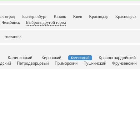
олгоград
Екатеринбург
Казань
Киев
Краснодар
Красноярск
Челябинск
Выбрать другой город
названию
Калининский
Кировский
Красногвардейский
Колпинский
адский
Петродворцовый
Приморский
Пушкинский
Фрунзенский