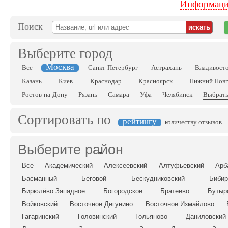
Информация
Поиск
Выберите город
Москва
Все
Санкт-Петербург
Астрахань
Владивост
Казань
Киев
Краснодар
Красноярск
Нижний Нов
Ростов-на-Дону
Рязань
Самара
Уфа
Челябинск
Выбрать
Сортировать по
рейтингу
количеству отзывов
Выберите район
Все
Академический
Алексеевский
Алтуфьевский
Арб
Басманный
Беговой
Бескудниковский
Бибир
Бирюлёво Западное
Богородское
Братеево
Бутыр
Войковский
Восточное Дегунино
Восточное Измайлово
Гагаринский
Головинский
Гольяново
Даниловский