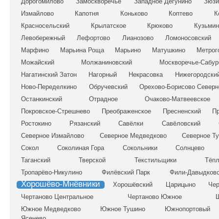
Дорогомилово
Замоскворечье
Западное Дегунино
Зюзи
Измайлово
Капотня
Коньково
Коптево
К
Красносельский
Крылатское
Крюково
Кузьмин
Левобережный
Лефортово
Лианозово
Ломоносовский
Марфино
Марьина Роща
Марьино
Матушкино
Метрог
Можайский
Молжаниновский
Москворечье-Сабур
Нагатинский Затон
Нагорный
Некрасовка
Нижегородски
Ново-Переделкино
Обручевский
Орехово-Борисово Северн
Останкинский
Отрадное
Очаково-Матвеевское
Покровское-Стрешнево
Преображенское
Пресненский
Пр
Ростокино
Рязанский
Савёлки
Савёловский
Северное Измайлово
Северное Медведково
Северное Т
Сокол
Соколиная Гора
Сокольники
Солнцево
Таганский
Тверской
Текстильщики
Тёпл
Тропарёво-Никулино
Филёвский Парк
Фили-Давыдков
Хорошёво-Мнёвники
Хорошёвский
Царицыно
Че
Чертаново Центральное
Чертаново Южное
Южное Медведково
Южное Тушино
Южнопортовый
Ясенево