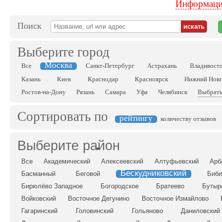
Информация
Поиск
Выберите город
Москва
Все
Санкт-Петербург
Астрахань
Владивост
Казань
Киев
Краснодар
Красноярск
Нижний Нов
Ростов-на-Дону
Рязань
Самара
Уфа
Челябинск
Выбрать
Сортировать по
рейтингу
количеству отзывов
Выберите район
Все
Академический
Алексеевский
Алтуфьевский
Арб
Бескудниковский
Басманный
Беговой
Биби
Бирюлёво Западное
Богородское
Братеево
Бутыр
Войковский
Восточное Дегунино
Восточное Измайлово
Гагаринский
Головинский
Гольяново
Даниловский