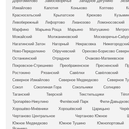
Дорогомилово
Замоскворечье
Западное Дегунино
Зюзи
Измайлово
Капотня
Коньково
Коптево
К
Красносельский
Крылатское
Крюково
Кузьмин
Левобережный
Лефортово
Лианозово
Ломоносовский
Марфино
Марьина Роща
Марьино
Матушкино
Метрог
Можайский
Молжаниновский
Москворечье-Сабур
Нагатинский Затон
Нагорный
Некрасовка
Нижегородски
Ново-Переделкино
Обручевский
Орехово-Борисово Северн
Останкинский
Отрадное
Очаково-Матвеевское
Покровское-Стрешнево
Преображенское
Пресненский
Пр
Ростокино
Рязанский
Савёлки
Савёловский
Северное Измайлово
Северное Медведково
Северное Т
Сокол
Соколиная Гора
Сокольники
Солнцево
Таганский
Тверской
Текстильщики
Тёпл
Тропарёво-Никулино
Филёвский Парк
Фили-Давыдков
Хорошёво-Мнёвники
Хорошёвский
Царицыно
Черё
Чертаново Центральное
Чертаново Южное
Южное Медведково
Южное Тушино
Южнопортовый
Ясенево