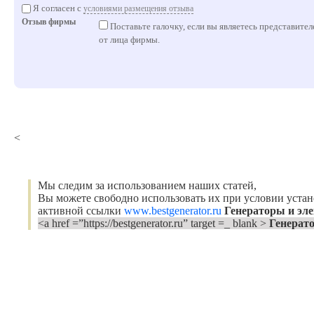
Я согласен с
условиями размещения отзыва
Отзыв фирмы
Поставьте галочку, если вы являетесь представите
от лица фирмы.
<
Мы следим за использованием наших статей,
Вы можете свободно использовать их при условии уста
активной ссылки
www.bestgenerator.ru
Генераторы и эл
<a href =”https://bestgenerator.ru” target =_ blank >
Генерат