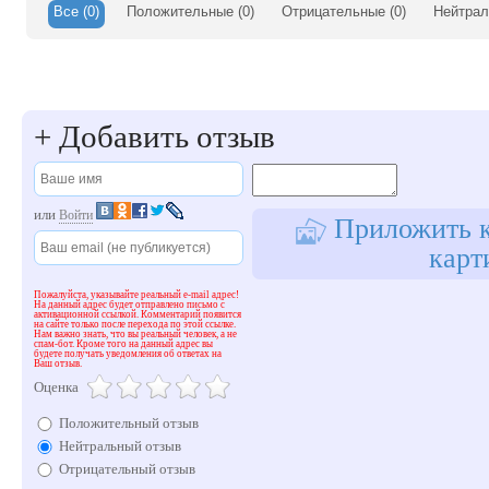
Все
(0)
Положительные
(0)
Отрицательные
(0)
Нейтра
+
Добавить отзыв
или
Войти
Приложить к
карт
Пожалуйста, указывайте реальный e-mail адрес!
На данный адрес будет отправлено письмо с
активационной ссылкой. Комментарий появится
на сайте только после перехода по этой ссылке.
Нам важно знать, что вы реальный человек, а не
спам-бот. Кроме того на данный адрес вы
будете получать уведомления об ответах на
Ваш отзыв.
Оценка
Положительный отзыв
Нейтральный отзыв
Отрицательный отзыв