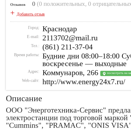
0
(
0 положительных
,
0 отрицательны
Отзывов
+
Добавить отзыв
Краснодар
Город:
2113702@mail.ru
E-mail:
(861) 211-37-04
Тел.:
Будние дни 08:00–18:00 Су
Время работы:
воскресенье — выходные
Коммунаров, 266
Адрес:
посмотреть на к
http://www.energy24x7.ru/
Web-сайт:
Описание
ООО "Энерготехника-Сервис" предла
электростанции под торговой маркой 
"Cummins", "PRAMAC", "ONIS VISA"