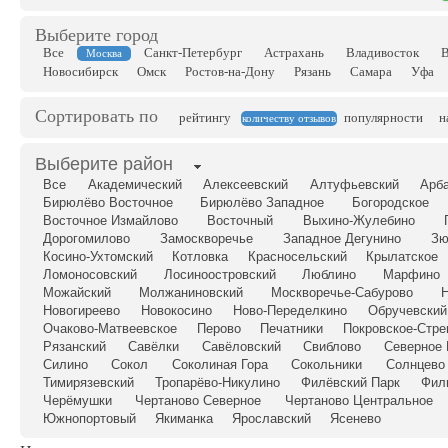
Выберите город
Все
Санкт-Петербург
Астрахань
Владивосток
В
Москва
Новосибирск
Омск
Ростов-на-Дону
Рязань
Самара
Уфа
Сортировать по
рейтингу
популярности
н
количеству отзывов
Выберите район
Все
Академический
Алексеевский
Алтуфьевский
Арб
Бирюлёво Восточное
Бирюлёво Западное
Богородское
Восточное Измайлово
Восточный
Выхино-Жулебино
Дорогомилово
Замоскворечье
Западное Дегунино
Зю
Косино-Ухтомский
Котловка
Красносельский
Крылатское
Ломоносовский
Лосиноостровский
Люблино
Марфино
Можайский
Молжаниновский
Москворечье-Сабурово
Н
Новогиреево
Новокосино
Ново-Переделкино
Обручевский
Очаково-Матвеевское
Перово
Печатники
Покровское-Стр
Рязанский
Савёлки
Савёловский
Свиблово
Северное 
Силино
Сокол
Соколиная Гора
Сокольники
Солнцево
Тимирязевский
Тропарёво-Никулино
Филёвский Парк
Фил
Черёмушки
Чертаново Северное
Чертаново Центральное
Южнопортовый
Якиманка
Ярославский
Ясенево