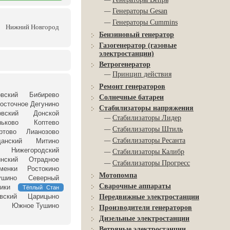
—
Генераторы Gesan
—
Генераторы Cummins
Нижний Новгород
Бензиновый генератор
Газогенератор (газовые
электростанции)
Ветрогенератор
—
Принцип действия
Ремонт генераторов
овский
Бибирево
Солнечные батареи
осточное Дегунино
Стабилизаторы напряжения
вский
Донской
—
Стабилизаторы Лидер
ньково
Коптево
—
Стабилизаторы Штиль
ртово
Лианозово
—
Стабилизаторы Ресанта
анский
Митино
Нижегородский
—
Стабилизаторы Калибр
нский
Отрадное
—
Стабилизаторы Прогресс
менки
Ростокино
Мотопомпа
ушино
Северный
Сварочные аппараты
ики
Тёплый Стан
вский
Царицыно
Передвижные электростанции
Южное Тушино
Производители генераторов
Дизельные электростанции
Ветряные электростанции