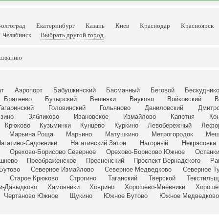
олгоград
Екатеринбург
Казань
Киев
Краснодар
Красноярск
Челябинск
Выбрать другой город
азванию
ат
Аэропорт
Бабушкинский
Басманный
Беговой
Бескудник
Братеево
Бутырский
Вешняки
Внуково
Войковский
В
Гагаринский
Головинский
Гольяново
Даниловский
Дмитро
зино
Зябликово
Ивановское
Измайлово
Капотня
Ко
Крюково
Кузьминки
Кунцево
Куркино
Левобережный
Лефо
Марьина Роща
Марьино
Матушкино
Метрогородок
Мещ
агатино-Садовники
Нагатинский Затон
Нагорный
Некрасовка
Орехово-Борисово Северное
Орехово-Борисово Южное
Останки
ешнево
Преображенское
Пресненский
Проспект Вернадского
Ра
Бутово
Северное Измайлово
Северное Медведково
Северное Т
Старое Крюково
Строгино
Таганский
Тверской
Текстильщ
и-Давыдково
Хамовники
Ховрино
Хорошёво-Мнёвники
Хорошё
Чертаново Южное
Щукино
Южное Бутово
Южное Медведково