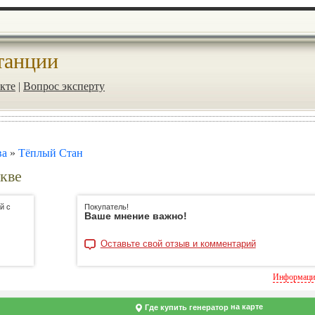
танции
кте
|
Вопрос эксперту
ва
»
Тёплый Стан
скве
й с
Покупатель!
Ваше мнение важно!
Оставьте свой отзыв и комментарий
Информация
на карте
Где купить генератор