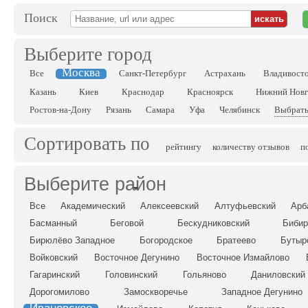
Поиск
Выберите город
Москва
Все
Санкт-Петербург
Астрахань
Владивост
Казань
Киев
Краснодар
Красноярск
Нижний Нов
Ростов-на-Дону
Рязань
Самара
Уфа
Челябинск
Выбрать
Сортировать по
рейтингу
количеству отзывов
п
Выберите район
Все
Академический
Алексеевский
Алтуфьевский
Арб
Басманный
Беговой
Бескудниковский
Бибир
Бирюлёво Западное
Богородское
Братеево
Бутыр
Войковский
Восточное Дегунино
Восточное Измайлово
Гагаринский
Головинский
Гольяново
Даниловский
Дорогомилово
Замоскворечье
Западное Дегунино