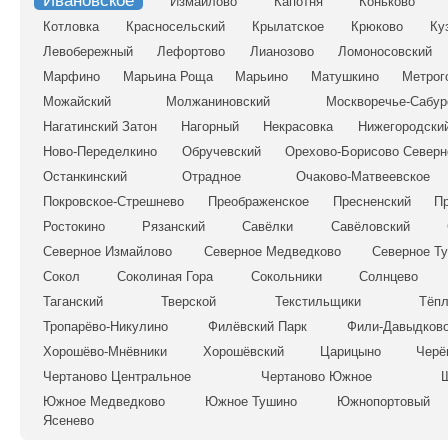
Ивановское
Измайлово
Капотня
Коньково
Котловка
Красносельский
Крылатское
Крюково
Ку
Левобережный
Лефортово
Лианозово
Ломоносовский
Марфино
Марьина Роща
Марьино
Матушкино
Метрог
Можайский
Молжаниновский
Москворечье-Сабур
Нагатинский Затон
Нагорный
Некрасовка
Нижегородски
Ново-Переделкино
Обручевский
Орехово-Борисово Северн
Останкинский
Отрадное
Очаково-Матвеевское
Покровское-Стрешнево
Преображенское
Пресненский
Пр
Ростокино
Рязанский
Савёлки
Савёловский
Северное Измайлово
Северное Медведково
Северное Т
Сокол
Соколиная Гора
Сокольники
Солнцево
Таганский
Тверской
Текстильщики
Тёпл
Тропарёво-Никулино
Филёвский Парк
Фили-Давыдков
Хорошёво-Мнёвники
Хорошёвский
Царицыно
Черё
Чертаново Центральное
Чертаново Южное
Южное Медведково
Южное Тушино
Южнопортовый
Ясенево