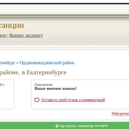
танции
кте
|
Вопрос эксперту
ринбург
»
Орджоникидзевский район
районе, в Екатеринбурге
й с
Покупатель!
Ваше мнение важно!
Оставьте свой отзыв и комментарий
Информация
на карте
Где купить генератор