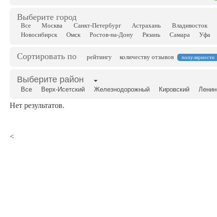
Выберите город
Все
Москва
Санкт-Петербург
Астрахань
Владивосток
Новосибирск
Омск
Ростов-на-Дону
Рязань
Самара
Уфа
Сортировать по
рейтингу
количеству отзывов
популярности
Выберите район
Все
Верх-Исетский
Железнодорожный
Кировский
Ленин
Нет результатов.
<