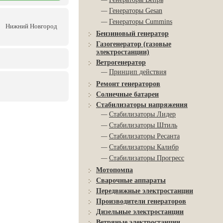
—
Генераторы Gesan
—
Генераторы Cummins
Нижний Новгород
Бензиновый генератор
Газогенератор (газовые
электростанции)
Ветрогенератор
—
Принцип действия
Ремонт генераторов
Солнечные батареи
Стабилизаторы напряжения
—
Стабилизаторы Лидер
—
Стабилизаторы Штиль
—
Стабилизаторы Ресанта
—
Стабилизаторы Калибр
—
Стабилизаторы Прогресс
Мотопомпа
Сварочные аппараты
Передвижные электростанции
Производители генераторов
Дизельные электростанции
Ветряные электростанции